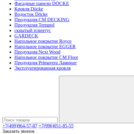
Фасадные панели DÖCKE
Кровля Döcke
Водосток Döcke
Продукция CM DECKING
Продукция Terrapol
скрытый плинтус
GARDECK
Напольное покрытие Royce
Напольное покрытие EGGER
Продукция Next Wood
Напольное покрытие CM Floor
Продукция Primavera Ламинат
Эксплуатированная кровля
+7(499)964-57-87
+7(996)051-85-55
Заказать звонок