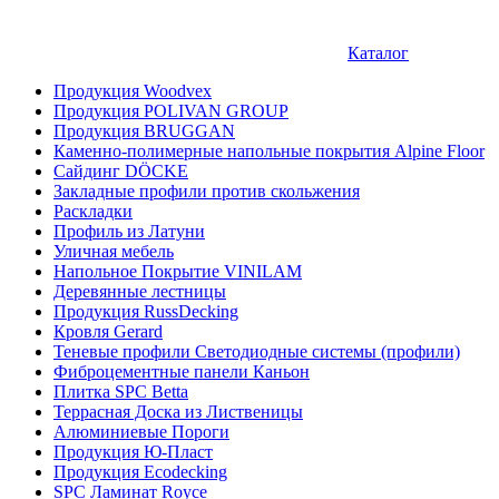
Каталог
Продукция Woodvex
Продукция POLIVAN GROUP
Продукция BRUGGAN
Каменно-полимерные напольные покрытия Alpine Floor
Сайдинг DÖCKE
Закладные профили против скольжения
Раскладки
Профиль из Латуни
Уличная мебель
Напольное Покрытие VINILAM
Деревянные лестницы
Продукция RussDecking
Кровля Gerard
Теневые профили Светодиодные системы (профили)
Фиброцементные панели Каньон
Плитка SPC Betta
Террасная Доска из Лиственицы
Алюминиевые Пороги
Продукция Ю-Пласт
Продукция Ecodecking
SPC Ламинат Royce