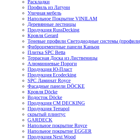
Раскладки
Профиль из Латуни
Уличная мебель
Напольное Покрытие VINILAM
Деревянные лестницы
Продукция RussDecking
Кровля Gerard
Теневые профили Светодиодные системы (профили
Фиброцементные панели Каньон
Плитка SPC Betta
Террасная Доска из Лиственицы
Алюминиевые Пороги
Продукция Ю-Пласт
Продукция Ecodecking
SPC Ламинат Royce
Фасадные панели DÖCKE
Кровля Döcke
Водосток Döcke
Продукция CM DECKING
Продукция Terrapol
скрытый плинтус
GARDECK
Напольное покрытие Royce
Напольное покрытие EGGER
Продукция Next Wood