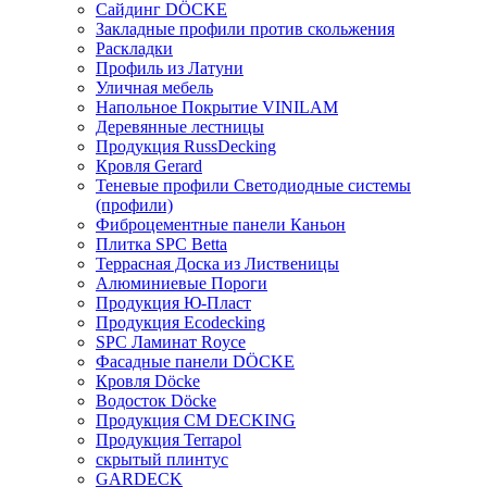
Сайдинг DÖCKE
Закладные профили против скольжения
Раскладки
Профиль из Латуни
Уличная мебель
Напольное Покрытие VINILAM
Деревянные лестницы
Продукция RussDecking
Кровля Gerard
Теневые профили Светодиодные системы
(профили)
Фиброцементные панели Каньон
Плитка SPC Betta
Террасная Доска из Лиственицы
Алюминиевые Пороги
Продукция Ю-Пласт
Продукция Ecodecking
SPC Ламинат Royce
Фасадные панели DÖCKE
Кровля Döcke
Водосток Döcke
Продукция CM DECKING
Продукция Terrapol
скрытый плинтус
GARDECK