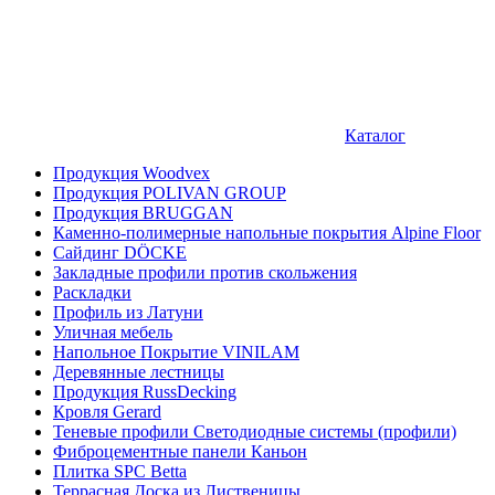
Каталог
Продукция Woodvex
Продукция POLIVAN GROUP
Продукция BRUGGAN
Каменно-полимерные напольные покрытия Alpine Floor
Сайдинг DÖCKE
Закладные профили против скольжения
Раскладки
Профиль из Латуни
Уличная мебель
Напольное Покрытие VINILAM
Деревянные лестницы
Продукция RussDecking
Кровля Gerard
Теневые профили Светодиодные системы (профили)
Фиброцементные панели Каньон
Плитка SPC Betta
Террасная Доска из Лиственицы