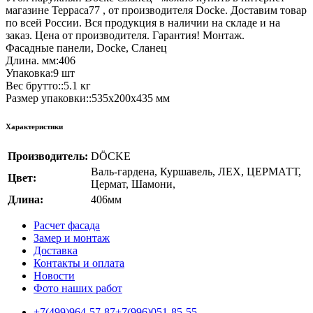
магазине Терраса77 , от производителя Docke. Доставим товар
по всей России. Вся продукция в наличии на складе и на
заказ. Цена от производителя. Гарантия! Монтаж.
Фасадные панели, Docke, Сланец
Длина. мм:406
Упаковка:9 шт
Вес брутто::5.1 кг
Размер упаковки::535x200x435 мм
Характеристики
Производитель:
DÖCKE
Валь-гардена
,
Куршавель
,
ЛЕХ
,
ЦЕРМАТТ
,
Цвет:
Цермат
,
Шамони
,
Длина:
406мм
Расчет фасада
Замер и монтаж
Доставка
Контакты и оплата
Новости
Фото наших работ
+7(499)964-57-87
+7(996)051-85-55