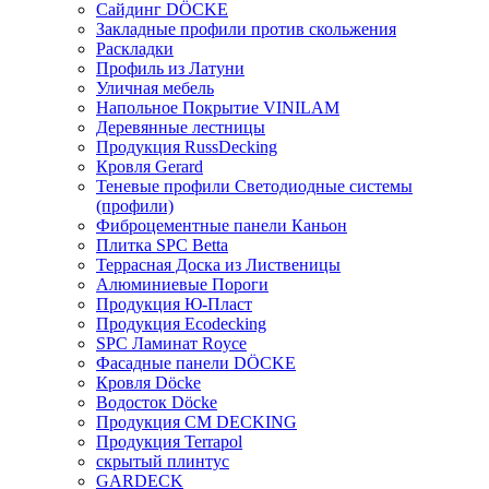
Сайдинг DÖCKE
Закладные профили против скольжения
Раскладки
Профиль из Латуни
Уличная мебель
Напольное Покрытие VINILAM
Деревянные лестницы
Продукция RussDecking
Кровля Gerard
Теневые профили Светодиодные системы
(профили)
Фиброцементные панели Каньон
Плитка SPC Betta
Террасная Доска из Лиственицы
Алюминиевые Пороги
Продукция Ю-Пласт
Продукция Ecodecking
SPC Ламинат Royce
Фасадные панели DÖCKE
Кровля Döcke
Водосток Döcke
Продукция CM DECKING
Продукция Terrapol
скрытый плинтус
GARDECK