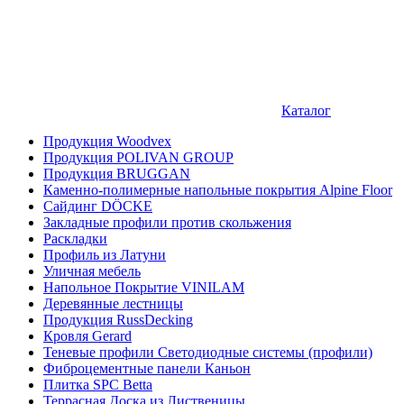
Каталог
Продукция Woodvex
Продукция POLIVAN GROUP
Продукция BRUGGAN
Каменно-полимерные напольные покрытия Alpine Floor
Сайдинг DÖCKE
Закладные профили против скольжения
Раскладки
Профиль из Латуни
Уличная мебель
Напольное Покрытие VINILAM
Деревянные лестницы
Продукция RussDecking
Кровля Gerard
Теневые профили Светодиодные системы (профили)
Фиброцементные панели Каньон
Плитка SPC Betta
Террасная Доска из Лиственицы