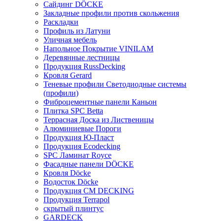
Сайдинг DÖCKE
Закладные профили против скольжения
Раскладки
Профиль из Латуни
Уличная мебель
Напольное Покрытие VINILAM
Деревянные лестницы
Продукция RussDecking
Кровля Gerard
Теневые профили Светодиодные системы
(профили)
Фиброцементные панели Каньон
Плитка SPC Betta
Террасная Доска из Лиственицы
Алюминиевые Пороги
Продукция Ю-Пласт
Продукция Ecodecking
SPC Ламинат Royce
Фасадные панели DÖCKE
Кровля Döcke
Водосток Döcke
Продукция CM DECKING
Продукция Terrapol
скрытый плинтус
GARDECK