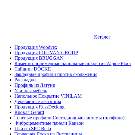
Каталог
Продукция Woodvex
Продукция POLIVAN GROUP
Продукция BRUGGAN
Каменно-полимерные напольные покрытия Alpine Floor
Сайдинг DÖCKE
Закладные профили против скольжения
Раскладки
Профиль из Латуни
Уличная мебель
Напольное Покрытие VINILAM
Деревянные лестницы
Продукция RussDecking
Кровля Gerard
Теневые профили Светодиодные системы (профили)
Фиброцементные панели Каньон
Плитка SPC Betta
Террасная Доска из Лиственицы