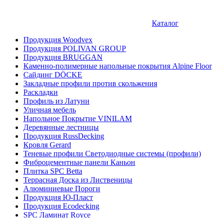
Каталог
Продукция Woodvex
Продукция POLIVAN GROUP
Продукция BRUGGAN
Каменно-полимерные напольные покрытия Alpine Floor
Сайдинг DÖCKE
Закладные профили против скольжения
Раскладки
Профиль из Латуни
Уличная мебель
Напольное Покрытие VINILAM
Деревянные лестницы
Продукция RussDecking
Кровля Gerard
Теневые профили Светодиодные системы (профили)
Фиброцементные панели Каньон
Плитка SPC Betta
Террасная Доска из Лиственицы
Алюминиевые Пороги
Продукция Ю-Пласт
Продукция Ecodecking
SPC Ламинат Royce