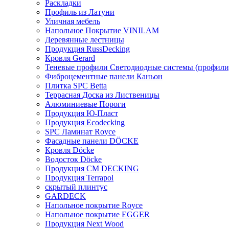
Раскладки
Профиль из Латуни
Уличная мебель
Напольное Покрытие VINILAM
Деревянные лестницы
Продукция RussDecking
Кровля Gerard
Теневые профили Светодиодные системы (профили
Фиброцементные панели Каньон
Плитка SPC Betta
Террасная Доска из Лиственицы
Алюминиевые Пороги
Продукция Ю-Пласт
Продукция Ecodecking
SPC Ламинат Royce
Фасадные панели DÖCKE
Кровля Döcke
Водосток Döcke
Продукция CM DECKING
Продукция Terrapol
скрытый плинтус
GARDECK
Напольное покрытие Royce
Напольное покрытие EGGER
Продукция Next Wood