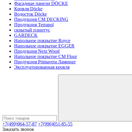
Фасадные панели DÖCKE
Кровля Döcke
Водосток Döcke
Продукция CM DECKING
Продукция Terrapol
скрытый плинтус
GARDECK
Напольное покрытие Royce
Напольное покрытие EGGER
Продукция Next Wood
Напольное покрытие CM Floor
Продукция Primavera Ламинат
Эксплуатированная кровля
+7(499)964-57-87
+7(996)051-85-55
Заказать звонок