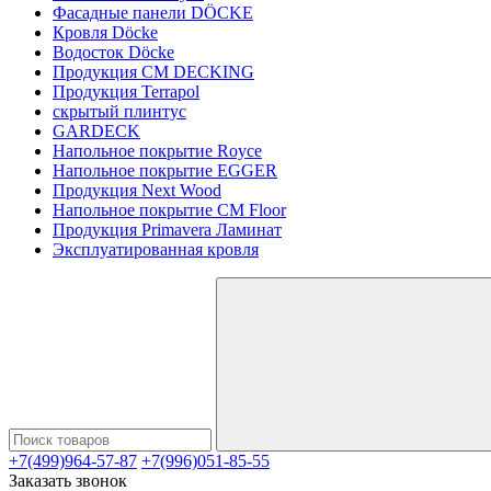
Фасадные панели DÖCKE
Кровля Döcke
Водосток Döcke
Продукция CM DECKING
Продукция Terrapol
скрытый плинтус
GARDECK
Напольное покрытие Royce
Напольное покрытие EGGER
Продукция Next Wood
Напольное покрытие CM Floor
Продукция Primavera Ламинат
Эксплуатированная кровля
+7(499)964-57-87
+7(996)051-85-55
Заказать звонок