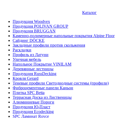
Каталог
Продукция Woodvex
Продукция POLIVAN GROUP
Продукция BRUGGAN
Каменно-полимерные напольные покрытия Alpine Floor
Сайдинг DÖCKE
Закладные профили против скольжения
Раскладки
Профиль из Латуни
Уличная мебель
Напольное Покрытие VINILAM
Деревянные лестницы
Продукция RussDecking
Кровля Gerard
Теневые профили Светодиодные системы (профили)
Фиброцементные панели Каньон
Плитка SPC Betta
Террасная Доска из Лиственицы
Алюминиевые Пороги
Продукция Ю-Пласт
Продукция Ecodecking
SPC Ламинат Royce