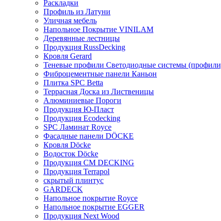
Раскладки
Профиль из Латуни
Уличная мебель
Напольное Покрытие VINILAM
Деревянные лестницы
Продукция RussDecking
Кровля Gerard
Теневые профили Светодиодные системы (профили
Фиброцементные панели Каньон
Плитка SPC Betta
Террасная Доска из Лиственицы
Алюминиевые Пороги
Продукция Ю-Пласт
Продукция Ecodecking
SPC Ламинат Royce
Фасадные панели DÖCKE
Кровля Döcke
Водосток Döcke
Продукция CM DECKING
Продукция Terrapol
скрытый плинтус
GARDECK
Напольное покрытие Royce
Напольное покрытие EGGER
Продукция Next Wood