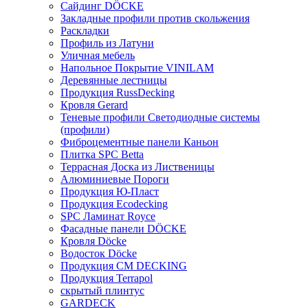
Сайдинг DÖCKE
Закладные профили против скольжения
Раскладки
Профиль из Латуни
Уличная мебель
Напольное Покрытие VINILAM
Деревянные лестницы
Продукция RussDecking
Кровля Gerard
Теневые профили Светодиодные системы
(профили)
Фиброцементные панели Каньон
Плитка SPC Betta
Террасная Доска из Лиственицы
Алюминиевые Пороги
Продукция Ю-Пласт
Продукция Ecodecking
SPC Ламинат Royce
Фасадные панели DÖCKE
Кровля Döcke
Водосток Döcke
Продукция CM DECKING
Продукция Terrapol
скрытый плинтус
GARDECK