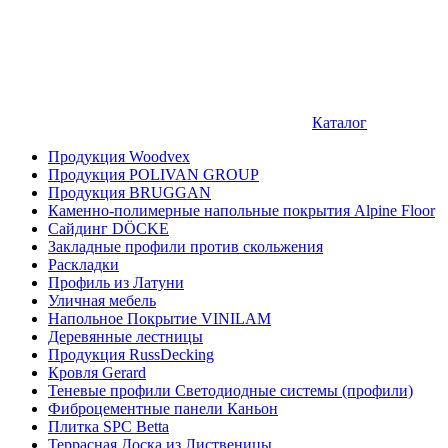
Каталог
Продукция Woodvex
Продукция POLIVAN GROUP
Продукция BRUGGAN
Каменно-полимерные напольные покрытия Alpine Floor
Сайдинг DÖCKE
Закладные профили против скольжения
Раскладки
Профиль из Латуни
Уличная мебель
Напольное Покрытие VINILAM
Деревянные лестницы
Продукция RussDecking
Кровля Gerard
Теневые профили Светодиодные системы (профили)
Фиброцементные панели Каньон
Плитка SPC Betta
Террасная Доска из Лиственицы