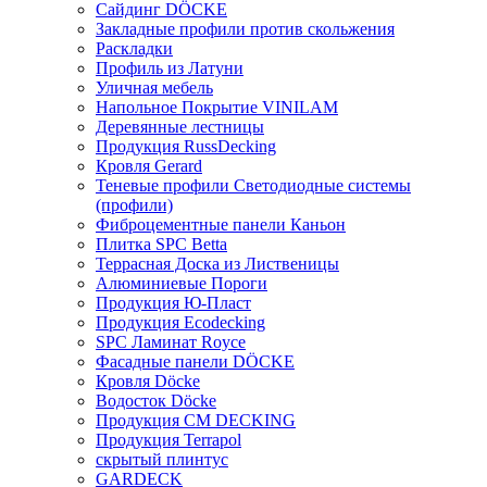
Сайдинг DÖCKE
Закладные профили против скольжения
Раскладки
Профиль из Латуни
Уличная мебель
Напольное Покрытие VINILAM
Деревянные лестницы
Продукция RussDecking
Кровля Gerard
Теневые профили Светодиодные системы
(профили)
Фиброцементные панели Каньон
Плитка SPC Betta
Террасная Доска из Лиственицы
Алюминиевые Пороги
Продукция Ю-Пласт
Продукция Ecodecking
SPC Ламинат Royce
Фасадные панели DÖCKE
Кровля Döcke
Водосток Döcke
Продукция CM DECKING
Продукция Terrapol
скрытый плинтус
GARDECK