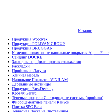
Каталог
Продукция Woodvex
Продукция POLIVAN GROUP
Продукция BRUGGAN
Каменно-полимерные напольные покрытия Alpine Floor
Сайдинг DÖCKE
Закладные профили против скольжения
Раскладки
Профиль из Латуни
Уличная мебель
Напольное Покрытие VINILAM
Деревянные лестницы
Продукция RussDecking
Кровля Gerard
Теневые профили Светодиодные системы (профили)
Фиброцементные панели Каньон
Плитка SPC Betta
Террасная Доска из Лиственицы