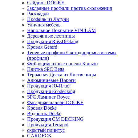
Сайдинг DÖCKE
Закладные профили против скольжения
Раскладки
Профиль из Латуни
Уличная мебель
Напольное Покрытие VINILAM
Деревянные лестницы
Продукция RussDecking
Кровля Gerard
Теневые профили Светодиодные системы
(профили)
Фиброцементные панели Каньон
Плитка SPC Betta
Террасная Доска из Лиственицы
Алюминиевые Пороги
Продукция Ю-Пласт
Продукция Ecodecking
SPC Ламинат Royce
Фасадные панели DÖCKE
Кровля Döcke
Водосток Döcke
Продукция CM DECKING
Продукция Terrapol
скрытый плинтус
GARDECK