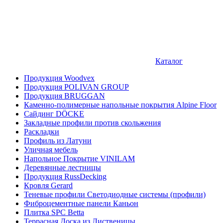
Каталог
Продукция Woodvex
Продукция POLIVAN GROUP
Продукция BRUGGAN
Каменно-полимерные напольные покрытия Alpine Floor
Сайдинг DÖCKE
Закладные профили против скольжения
Раскладки
Профиль из Латуни
Уличная мебель
Напольное Покрытие VINILAM
Деревянные лестницы
Продукция RussDecking
Кровля Gerard
Теневые профили Светодиодные системы (профили)
Фиброцементные панели Каньон
Плитка SPC Betta
Террасная Доска из Лиственицы