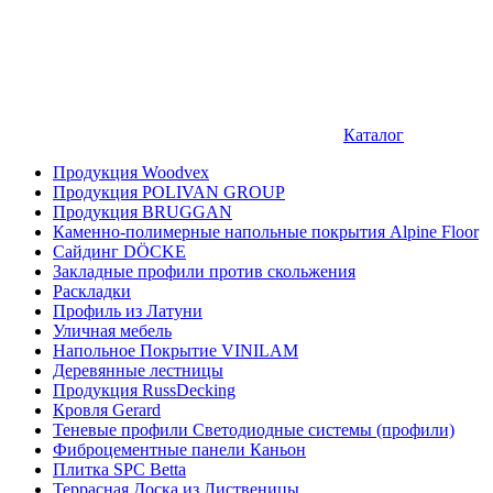
Каталог
Продукция Woodvex
Продукция POLIVAN GROUP
Продукция BRUGGAN
Каменно-полимерные напольные покрытия Alpine Floor
Сайдинг DÖCKE
Закладные профили против скольжения
Раскладки
Профиль из Латуни
Уличная мебель
Напольное Покрытие VINILAM
Деревянные лестницы
Продукция RussDecking
Кровля Gerard
Теневые профили Светодиодные системы (профили)
Фиброцементные панели Каньон
Плитка SPC Betta
Террасная Доска из Лиственицы