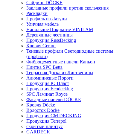
Сайдинг DÖCKE
Закладные профили против скольжения
Раскладки
Профиль из Латуни
Уличная мебель
Напольное Покрытие VINILAM
Деревянные лестницы
Продукция RussDecking
Кровля Gerard
Теневые профили Светодиодные системы
(профили)
Фиброцементные панели Каньон
Плитка SPC Betta
Террасная Доска из Лиственицы
Алюминиевые Пороги
Продукция Ю-Пласт
Продукция Ecodecking
SPC Ламинат Royce
Фасадные панели DÖCKE
Кровля Döcke
Водосток Döcke
Продукция CM DECKING
Продукция Terrapol
скрытый плинтус
GARDECK