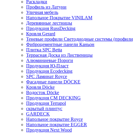
Раскладки
Профиль из Латуни
Уличная мебель
Напольное Покрытие VINILAM
Деревянные лестницы
Продукция RussDecking
Кровля Gerard
Теневые профили Светодиодные системы (профили
Фиброцементные панели Каньон
Плитка SPC Betta
Террасная Доска из Лиственицы
Алюминиевые Пороги
Продукция Ю-Пласт
Продукция Ecodecking
SPC Ламинат Royce
Фасадные панели DÖCKE
Кровля Döcke
Водосток Döcke
Продукция CM DECKING
Продукция Terrapol
скрытый плинтус
GARDECK
Напольное покрытие Royce
Напольное покрытие EGGER
Продукция Next Wood