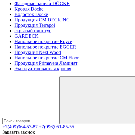
Фасадные панели DÖCKE
Кровля Döcke
Водосток Döcke
Продукция CM DECKING
Продукция Terrapol
скрытый плинтус
GARDECK
Напольное покрытие Royce
Напольное покрытие EGGER
Продукция Next Wood
Напольное покрытие CM Floor
Продукция Primavera Ламинат
Эксплуатированная кровля
+7(499)964-57-87
+7(996)051-85-55
Заказать звонок