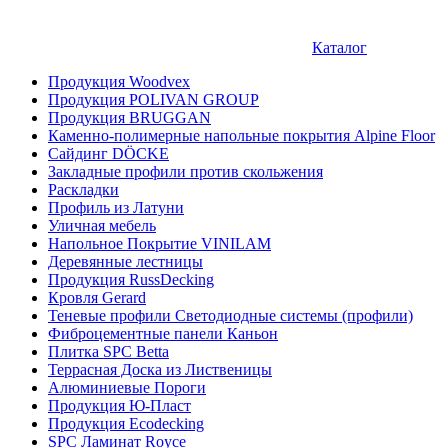
Каталог
Продукция Woodvex
Продукция POLIVAN GROUP
Продукция BRUGGAN
Каменно-полимерные напольные покрытия Alpine Floor
Сайдинг DÖCKE
Закладные профили против скольжения
Раскладки
Профиль из Латуни
Уличная мебель
Напольное Покрытие VINILAM
Деревянные лестницы
Продукция RussDecking
Кровля Gerard
Теневые профили Светодиодные системы (профили)
Фиброцементные панели Каньон
Плитка SPC Betta
Террасная Доска из Лиственицы
Алюминиевые Пороги
Продукция Ю-Пласт
Продукция Ecodecking
SPC Ламинат Royce