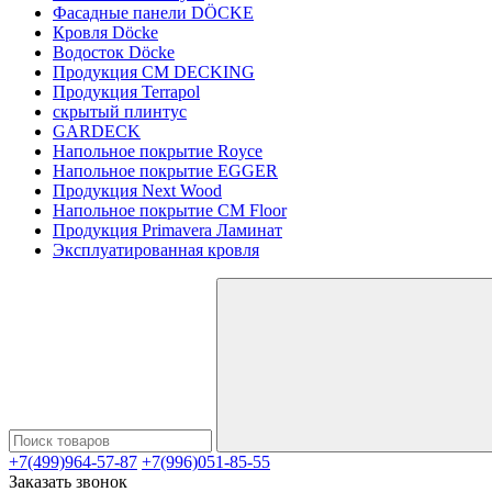
Фасадные панели DÖCKE
Кровля Döcke
Водосток Döcke
Продукция CM DECKING
Продукция Terrapol
скрытый плинтус
GARDECK
Напольное покрытие Royce
Напольное покрытие EGGER
Продукция Next Wood
Напольное покрытие CM Floor
Продукция Primavera Ламинат
Эксплуатированная кровля
+7(499)964-57-87
+7(996)051-85-55
Заказать звонок