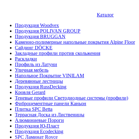
Каталог
Продукция Woodvex
Продукция POLIVAN GROUP
Продукция BRUGGAN
Каменно-полимерные напольные покрытия Alpine Floor
Сайдинг DÖCKE
Закладные профили против скольжения
Раскладки
Профиль из Латуни
Уличная мебель
Напольное Покрытие VINILAM
Деревянные лестницы
Продукция RussDecking
Кровля Gerard
Теневые профили Светодиодные системы (профили)
Фиброцементные панели Каньон
Плитка SPC Betta
Террасная Доска из Лиственицы
Алюминиевые Пороги
Продукция Ю-Пласт
Продукция Ecodecking
SPC Ламинат Royce