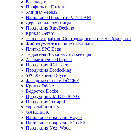
Раскладки
Профиль из Латуни
Уличная мебель
Напольное Покрытие VINILAM
Деревянные лестницы
Продукция RussDecking
Кровля Gerard
Теневые профили Светодиодные системы (профили
Фиброцементные панели Каньон
Плитка SPC Betta
Террасная Доска из Лиственицы
Алюминиевые Пороги
Продукция Ю-Пласт
Продукция Ecodecking
SPC Ламинат Royce
Фасадные панели DÖCKE
Кровля Döcke
Водосток Döcke
Продукция CM DECKING
Продукция Terrapol
скрытый плинтус
GARDECK
Напольное покрытие Royce
Напольное покрытие EGGER
Продукция Next Wood