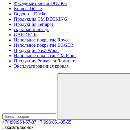
Фасадные панели DÖCKE
Кровля Döcke
Водосток Döcke
Продукция CM DECKING
Продукция Terrapol
скрытый плинтус
GARDECK
Напольное покрытие Royce
Напольное покрытие EGGER
Продукция Next Wood
Напольное покрытие CM Floor
Продукция Primavera Ламинат
Эксплуатированная кровля
+7(499)964-57-87
+7(996)051-85-55
Заказать звонок