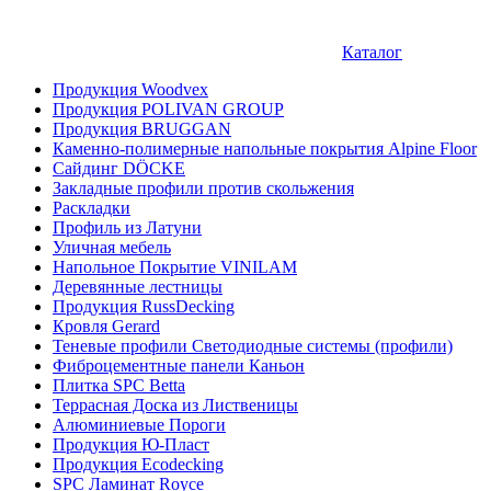
Каталог
Продукция Woodvex
Продукция POLIVAN GROUP
Продукция BRUGGAN
Каменно-полимерные напольные покрытия Alpine Floor
Сайдинг DÖCKE
Закладные профили против скольжения
Раскладки
Профиль из Латуни
Уличная мебель
Напольное Покрытие VINILAM
Деревянные лестницы
Продукция RussDecking
Кровля Gerard
Теневые профили Светодиодные системы (профили)
Фиброцементные панели Каньон
Плитка SPC Betta
Террасная Доска из Лиственицы
Алюминиевые Пороги
Продукция Ю-Пласт
Продукция Ecodecking
SPC Ламинат Royce