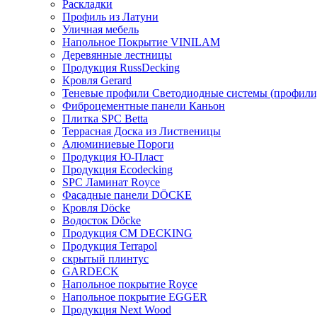
Раскладки
Профиль из Латуни
Уличная мебель
Напольное Покрытие VINILAM
Деревянные лестницы
Продукция RussDecking
Кровля Gerard
Теневые профили Светодиодные системы (профили
Фиброцементные панели Каньон
Плитка SPC Betta
Террасная Доска из Лиственицы
Алюминиевые Пороги
Продукция Ю-Пласт
Продукция Ecodecking
SPC Ламинат Royce
Фасадные панели DÖCKE
Кровля Döcke
Водосток Döcke
Продукция CM DECKING
Продукция Terrapol
скрытый плинтус
GARDECK
Напольное покрытие Royce
Напольное покрытие EGGER
Продукция Next Wood