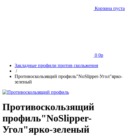
Корзина пуста
0
0
p
Закладные профили против скольжения
/
Противоскользящий профиль"NoSlipper-Угол"ярко-
зеленый
Противоскользящий
профиль"NoSlipper-
Угол"ярко-зеленый