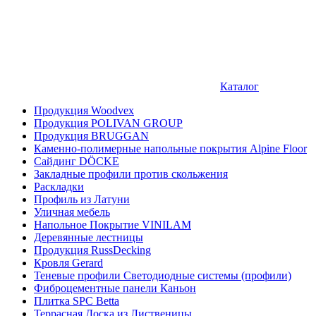
Каталог
Продукция Woodvex
Продукция POLIVAN GROUP
Продукция BRUGGAN
Каменно-полимерные напольные покрытия Alpine Floor
Сайдинг DÖCKE
Закладные профили против скольжения
Раскладки
Профиль из Латуни
Уличная мебель
Напольное Покрытие VINILAM
Деревянные лестницы
Продукция RussDecking
Кровля Gerard
Теневые профили Светодиодные системы (профили)
Фиброцементные панели Каньон
Плитка SPC Betta
Террасная Доска из Лиственицы