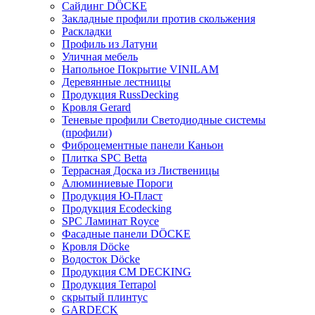
Сайдинг DÖCKE
Закладные профили против скольжения
Раскладки
Профиль из Латуни
Уличная мебель
Напольное Покрытие VINILAM
Деревянные лестницы
Продукция RussDecking
Кровля Gerard
Теневые профили Светодиодные системы
(профили)
Фиброцементные панели Каньон
Плитка SPC Betta
Террасная Доска из Лиственицы
Алюминиевые Пороги
Продукция Ю-Пласт
Продукция Ecodecking
SPC Ламинат Royce
Фасадные панели DÖCKE
Кровля Döcke
Водосток Döcke
Продукция CM DECKING
Продукция Terrapol
скрытый плинтус
GARDECK