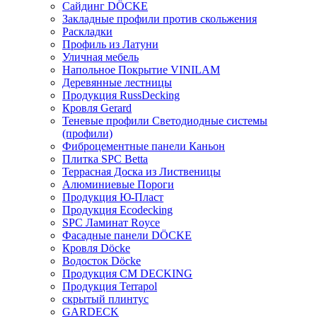
Сайдинг DÖCKE
Закладные профили против скольжения
Раскладки
Профиль из Латуни
Уличная мебель
Напольное Покрытие VINILAM
Деревянные лестницы
Продукция RussDecking
Кровля Gerard
Теневые профили Светодиодные системы
(профили)
Фиброцементные панели Каньон
Плитка SPC Betta
Террасная Доска из Лиственицы
Алюминиевые Пороги
Продукция Ю-Пласт
Продукция Ecodecking
SPC Ламинат Royce
Фасадные панели DÖCKE
Кровля Döcke
Водосток Döcke
Продукция CM DECKING
Продукция Terrapol
скрытый плинтус
GARDECK