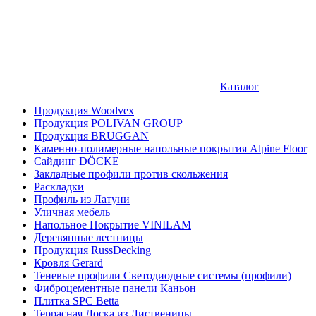
Каталог
Продукция Woodvex
Продукция POLIVAN GROUP
Продукция BRUGGAN
Каменно-полимерные напольные покрытия Alpine Floor
Сайдинг DÖCKE
Закладные профили против скольжения
Раскладки
Профиль из Латуни
Уличная мебель
Напольное Покрытие VINILAM
Деревянные лестницы
Продукция RussDecking
Кровля Gerard
Теневые профили Светодиодные системы (профили)
Фиброцементные панели Каньон
Плитка SPC Betta
Террасная Доска из Лиственицы