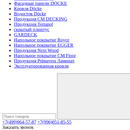
Фасадные панели DÖCKE
Кровля Döcke
Водосток Döcke
Продукция CM DECKING
Продукция Terrapol
скрытый плинтус
GARDECK
Напольное покрытие Royce
Напольное покрытие EGGER
Продукция Next Wood
Напольное покрытие CM Floor
Продукция Primavera Ламинат
Эксплуатированная кровля
+7(499)964-57-87
+7(996)051-85-55
Заказать звонок