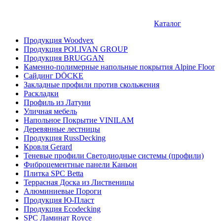
Каталог
Продукция Woodvex
Продукция POLIVAN GROUP
Продукция BRUGGAN
Каменно-полимерные напольные покрытия Alpine Floor
Сайдинг DÖCKE
Закладные профили против скольжения
Раскладки
Профиль из Латуни
Уличная мебель
Напольное Покрытие VINILAM
Деревянные лестницы
Продукция RussDecking
Кровля Gerard
Теневые профили Светодиодные системы (профили)
Фиброцементные панели Каньон
Плитка SPC Betta
Террасная Доска из Лиственицы
Алюминиевые Пороги
Продукция Ю-Пласт
Продукция Ecodecking
SPC Ламинат Royce